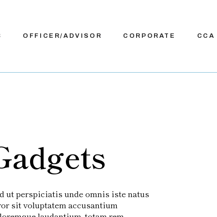
S
OFFICER/ADVISOR
CORPORATE
CCA
Gadgets
d ut perspiciatis unde omnis iste natus
ror sit voluptatem accusantium
loremque laudantium, totam rem